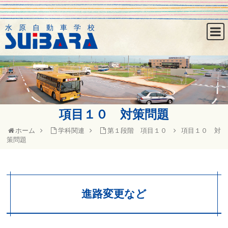
水原自動車学校
項目１０ 対策問題
ホーム
学科関連
第１段階 項目１０
項目１０ 対
策問題
進路変更など